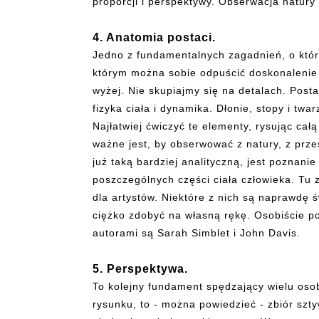
proporcji i perspektywy. Obserwacja natu
4. Anatomia postaci.
Jedno z fundamentalnych zagadnień, o kt
którym można sobie odpuścić doskonalenie 
wyżej. Nie skupiajmy się na detalach. Posta
fizyka ciała i dynamika. Dłonie, stopy i twa
Najłatwiej ćwiczyć te elementy, rysując ca
ważne jest, by obserwować z natury, z przes
już taką bardziej analityczną, jest poznan
poszczególnych części ciała człowieka. Tu
dla artystów. Niektóre z nich są naprawdę ś
ciężko zdobyć na własną rękę. Osobiście po
autorami są Sarah Simblet i John Davis.
5. Perspektywa.
To kolejny fundament spędzający wielu os
rysunku, to - można powiedzieć - zbiór szt