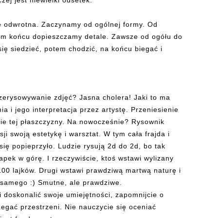
ej jest niewielki odsetek.
ie odwrotna. Zaczynamy od ogólnej formy. Od
mym końcu dopieszczamy detale. Zawsze od ogółu do
się siedzieć, potem chodzić, na końcu biegać i
rzerysowywanie zdjęć? Jasna cholera! Jaki to ma
a i jego interpretacja przez artystę. Przeniesienie
ie tej płaszczyzny. Na nowocześnie? Rysownik
ji swoją estetykę i warsztat. W tym cała frajda i
ię popieprzyło. Ludzie rysują 2d do 2d, bo tak
 łapek w górę. I rzeczywiście, ktoś wstawi wylizany
 100 lajków. Drugi wstawi prawdziwą martwą naturę i
e samego :) Smutne, ale prawdziwe.
i doskonalić swoje umiejętności, zapomnijcie o
zegać przestrzeni. Nie nauczycie się oceniać