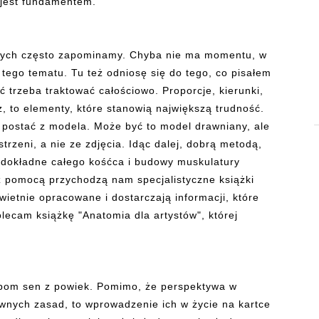
ry jest fundamentem.
órych często zapominamy. Chyba nie ma momentu, w
tego tematu. Tu też odniosę się do tego, co pisałem
ć trzeba traktować całościowo. Proporcje, kierunki,
rz, to elementy, które stanowią największą trudność.
łą postać z modela. Może być to model drawniany, ale
trzeni, a nie ze zdjęcia. Idąc dalej, dobrą metodą,
ie dokładne całego kośćca i budowy muskulatury
 z pomocą przychodzą nam specjalistyczne książki
wietnie opracowane i dostarczają informacji, które
lecam książkę "Anatomia dla artystów", której
obom sen z powiek. Pomimo, że perspektywa w
ywnych zasad, to wprowadzenie ich w życie na kartce