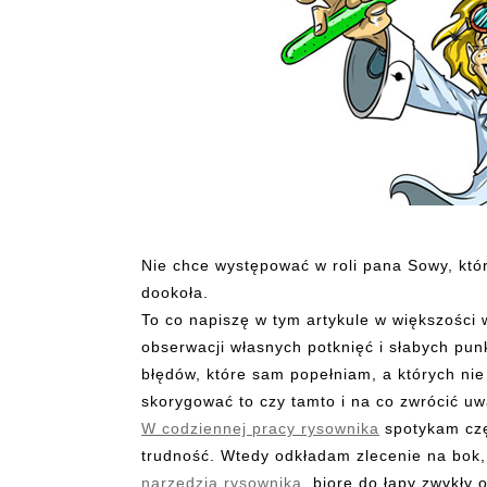
Nie chce występować w roli pana Sowy, któr
dookoła.
To co napiszę w tym artykule w większości
obserwacji własnych potknięć i słabych pu
błędów, które sam popełniam, a których nie
skorygować to czy tamto i na co zwrócić u
W codziennej pracy rysownika
spotykam czę
trudność. Wtedy odkładam zlecenie na bok
narzędzia rysownika
, biorę do łapy zwykły 