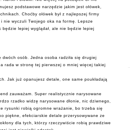
anujesz podstawowe narzędzie jakim jest ołówek,
hnikach. Choćby ołówek był z najlepszej firmy
i i nie wyczuli Twojego oka na formę. Lepsze
będzie lepiej wyglądał, ale nie będzie lepiej
dwóch osób. Jedna osoba radziła się drugiej
 rada w stronę tej pierwszej o mniej więcej takiej
ach. Jak już opanujesz detale, one same poukładają
 trend zauważam. Super realistycznie narysowane
rdzo rzadko widzę narysowane dłonie, nic dziwnego,
te rysunki robią ogromne wrażanie, bo trzeba się
lko piękne, efekciarskie detale przerysowywane ze
okłony dla tych, którzy rzeczywiście robią prawdziwe