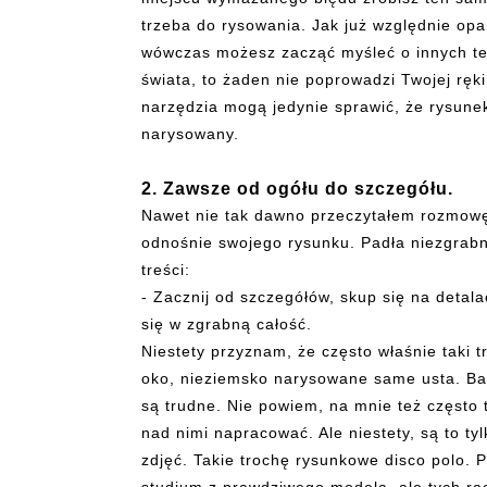
trzeba do rysowania. Jak już względnie op
wówczas możesz zacząć myśleć o innych tec
świata, to żaden nie poprowadzi Twojej ręk
narzędzia mogą jedynie sprawić, że rysunek 
narysowany.
2. Zawsze od ogółu do szczegółu.
Nawet nie tak dawno przeczytałem rozmowę 
odnośnie swojego rysunku. Padła niezgrabna
treści:
- Zacznij od szczegółów, skup się na detal
się w zgrabną całość.
Niestety przyznam, że często właśnie taki
oko, nieziemsko narysowane same usta. Ba
są trudne. Nie powiem, na mnie też często 
nad nimi napracować. Ale niestety, są to ty
zdjęć. Takie trochę rysunkowe disco polo. P