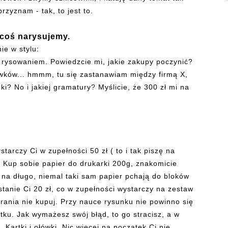
zyznam - tak, to jest to.
j coś narysujemy.
ie w stylu:
rysowaniem. Powiedzcie mi, jakie zakupy poczynić?
ówków... hmmm, tu się zastanawiam między firmą X,
dki? No i jakiej gramatury? Myślicie, że 300 zł mi na
arczy Ci w zupełności 50 zł ( to i tak piszę na
 Kup sobie papier do drukarki 200g, znakomicie
 na długo, niemal taki sam papier pchają do bloków
stanie Ci 20 zł, co w zupełności wystarczy na zestaw
rania nie kupuj. Przy nauce rysunku nie powinno się
ku. Jak wymażesz swój błąd, to go stracisz, a w
Kartki i ołówki. Nic więcej na początek Ci nie