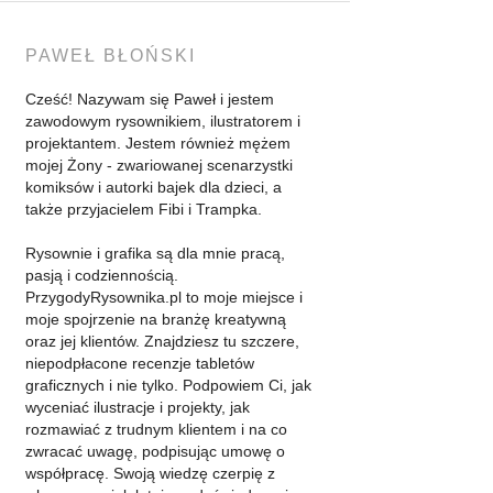
PAWEŁ BŁOŃSKI
Cześć! Nazywam się Paweł i jestem
zawodowym rysownikiem, ilustratorem i
projektantem. Jestem również mężem
mojej Żony - zwariowanej scenarzystki
komiksów i autorki bajek dla dzieci, a
także przyjacielem Fibi i Trampka.
Rysownie i grafika są dla mnie pracą,
pasją i codziennością.
PrzygodyRysownika.pl to moje miejsce i
moje spojrzenie na branżę kreatywną
oraz jej klientów. Znajdziesz tu szczere,
niepodpłacone recenzje tabletów
graficznych i nie tylko. Podpowiem Ci, jak
wyceniać ilustracje i projekty, jak
rozmawiać z trudnym klientem i na co
zwracać uwagę, podpisując umowę o
współpracę. Swoją wiedzę czerpię z