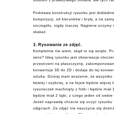
studium z prawdziwego modela, ale tych racz
Podstawa konstrukcji rysunku jest dokładn
kompozycji, od kierunków i bryły, a na sa
szczegółu, nigdy inaczej. Najpierw uczymy 
skakać.
3. Rysowanie ze zdjęć.
Kompletnie nie wiem, skąd to się wzięło. P
sens? Ideą rysunku jest obserwacja otoczeni
przestrzeni na płaszczyznę, zakomponowan
konwertuje 3D do 2D i dodaje do tej konwers
sztuka. Dzisiaj mam wrażenie, że wszystko s
łatwiej i szybciej, a na fejsie będzie więcej
rysuneczek machnięty z fotki i będzie miał
będzie miał 2 lajki, z czego jeden od siebi
Jeżeli naprawdę chcecie się uczyć rysunku 
zdjęciach. Ze zdjęć nie nauczycie się dostr