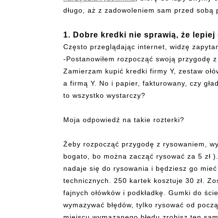
długo, aż z zadowoleniem sam przed sobą pr
1. Dobre kredki nie sprawią, że lepie
Często przeglądając internet, widzę zapytan
-Postanowiłem rozpocząć swoją przygodę z 
Zamierzam kupić kredki firmy Y, zestaw oł
a firmą Y. No i papier, fakturowany, czy gła
to wszystko wystarczy?
Moja odpowiedź na takie rozterki?
Żeby rozpocząć przygodę z rysowaniem, wyst
bogato, bo można zacząć rysować za 5 zł ).
nadaje się do rysowania i będziesz go mieć
technicznych. 250 kartek kosztuje 30 zł. Zo
fajnych ołówków i podkładkę. Gumki do ście
wymazywać błędów, tylko rysować od począt
miejscu wymazanego błędu zrobisz ten sam. 