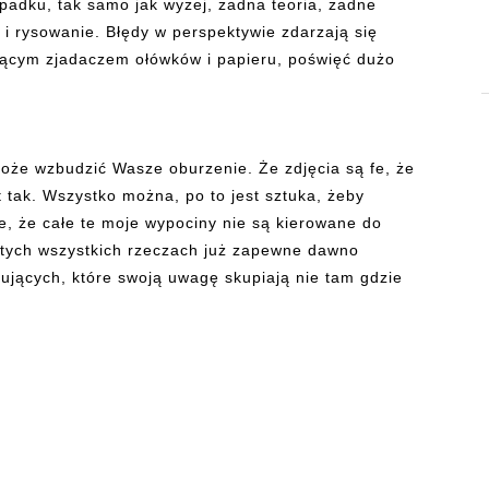
ypadku, tak samo jak wyżej, żadna teoria, żadne
y i rysowanie. Błędy w perspektywie zdarzają się
ującym zjadaczem ołówków i papieru, poświęć dużo
że wzbudzić Wasze oburzenie. Że zdjęcia są fe, że
est tak. Wszystko można, po to jest sztuka, żeby
e, że całe te moje wypociny nie są kierowane do
o tych wszystkich rzeczach już zapewne dawno
ujących, które swoją uwagę skupiają nie tam gdzie