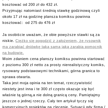
kosztować od 200 zł do 432 zł.
Przyjmując natomiast średnią stawkę godzinową czyli
około 17 zł na godzinę plansza komiksu powinna
kosztować: od 275 do 476 zł
Ja osobiście uważam, że obie powyższe stawki są za
niskie.
Ciężko się pogodzić z założeniem, że rysownik
ma zarabiać dniówkę taką samą jaką zarabia pomocnik
na budowie.
Moim zdaniem cena planszy komiksu powinna startować
z poziomu 300 zł netto za prosty nierealistyczny komiks,
rysowany podstawowymi technikami, górna granica to
sprawa otwarta.
Taka jest moja opinia na ten temat, rzeczywistość
niestety jest inna i te 300 zł często okazuje się być
właśnie tą górną,a nie dolną granicą ceny. Pamiętajmy
jeszcze o jednej rzeczy. Cały ten artykuł tyczy się
komercyjnych projektów na zlecenie. Sytuacji gdy firma /