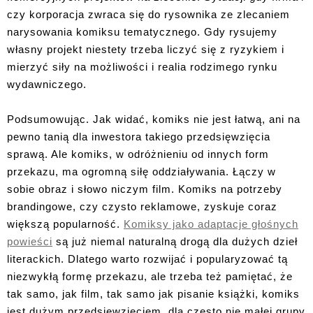
czy korporacja zwraca się do rysownika ze zlecaniem
narysowania komiksu tematycznego. Gdy rysujemy
własny projekt niestety trzeba liczyć się z ryzykiem i
mierzyć siły na możliwości i realia rodzimego rynku
wydawniczego.
Podsumowując. Jak widać, komiks nie jest łatwą, ani na
pewno tanią dla inwestora takiego przedsięwzięcia
sprawą. Ale komiks, w odróżnieniu od innych form
przekazu, ma ogromną siłę oddziaływania. Łączy w
sobie obraz i słowo niczym film. Komiks na potrzeby
brandingowe, czy czysto reklamowe, zyskuje coraz
większą popularność.
Komiksy jako adaptacje głośnych
powieści
są już niemal naturalną drogą dla dużych dzieł
literackich. Dlatego warto rozwijać i popularyzować tą
niezwykłą formę przekazu, ale trzeba też pamiętać, że
tak samo, jak film, tak samo jak pisanie książki, komiks
jest dużym przedsięwzięciem, dla często nie małej grupy