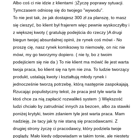
Albo coś ci nie idzie z klientami :)Życzę poprawy sytuacji.
Tymczasem odniosę się do twojego "wywodu".
To nie jest tak, że jak dostajesz 300 zł za planszę, to masz
się cieszyć, bo klient był frajerem więc pewnie wyskoczyłby i
z większej kwoty ( gratuluję podejścia do rzeczy )A drugi
biegun twojej absurdalnej opinii, że rynek coś mówi - No
proszę cię, nasz rynek komiksowy to niemowlę, on nic nie
mówi, my go tworzymy dopiero. ( nie ty, bo z twoim
podejściem się nie da ) To nie klient ma mówić ile jest warta
twoja praca, bo klient się na tym nie zna. To ludzie tworzący
produkt, ustalają kwoty i kształtują młody rynek i
jednocześnie tworzą potrzebę, którą następnie zaspokajają.
Rzucając populistyczny tekst, że praca jest tyle warta ile
ktoś chce za nią zapłacić rozwaliłeś system :) Większość
ludzi chciało by zatrudniać innych za bezcen, albo za stawiki
poniżej krytyki, twoim zdaniem tyle jest warta praca. Mam
nadzieję, że tacy jak ty nie staną się pracodawcami. Z
drugiej strony życzę ci pracodawcy, który podziela twoje
poglądy. Mało kiedy odpowiadam w takim tonie, ale niestety