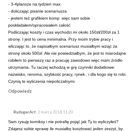
- 3-4plansze na tydzień max.
- doliczając pisanie scenariusza
- jestem też grafikiem komp. więc sam sobie
poskładałem/opracowałem całość
Podliczając koszty i czas wychodzi mi około 150zł/200zł za 1
stronę. I jest to cena minimalna. Przy moim trybie pracy i
wliczając to, że napisałbym scenariusz musiałbym wziąć za
stronę około 500zł. Ale nie powiedziałbym, że jest to miarodajne:
robiłem to pierwszy raz a pracuję zawodowo więc mam źródło
utrzymania. Tu raczej wchodzą w grę czynniki dodatkowe:
nazwisko, renoma, szybkość pracy, rynek.. i dla kogo się to robi.
Czynią te wyliczenia niepoliczalnymi.
Odpowiedz
RydygerArt
2 marca 2018 11:20
Sam rysuję komiksy i nie potrafię pojąć jak Ty to wyliczyłeś?
Zdajesz sobie sprawę ile musiałby kosztować jeden zeszyt, by