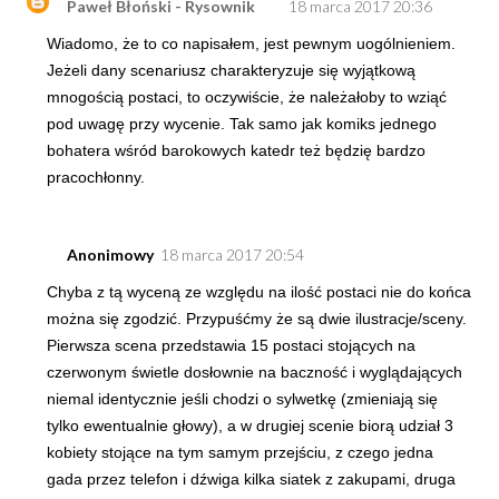
Paweł Błoński - Rysownik
18 marca 2017 20:36
Wiadomo, że to co napisałem, jest pewnym uogólnieniem.
Jeżeli dany scenariusz charakteryzuje się wyjątkową
mnogością postaci, to oczywiście, że należałoby to wziąć
pod uwagę przy wycenie. Tak samo jak komiks jednego
bohatera wśród barokowych katedr też będzię bardzo
pracochłonny.
Anonimowy
18 marca 2017 20:54
Chyba z tą wyceną ze względu na ilość postaci nie do końca
można się zgodzić. Przypuśćmy że są dwie ilustracje/sceny.
Pierwsza scena przedstawia 15 postaci stojących na
czerwonym świetle dosłownie na baczność i wyglądających
niemal identycznie jeśli chodzi o sylwetkę (zmieniają się
tylko ewentualnie głowy), a w drugiej scenie biorą udział 3
kobiety stojące na tym samym przejściu, z czego jedna
gada przez telefon i dźwiga kilka siatek z zakupami, druga