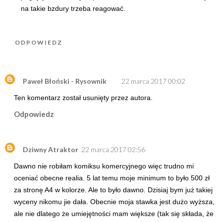
na takie bzdury trzeba reagować.
ODPOWIEDZ
Paweł Błoński - Rysownik
22 marca 2017 00:02
Ten komentarz został usunięty przez autora.
Odpowiedz
Dziwny Atraktor
22 marca 2017 02:56
Dawno nie robiłam komiksu komercyjnego więc trudno mi
oceniać obecne realia. 5 lat temu moje minimum to było 500 zł
za stronę A4 w kolorze. Ale to było dawno. Dzisiaj bym już takiej
wyceny nikomu jie dała. Obecnie moja stawka jest dużo wyższa,
ale nie dlatego że umiejętności mam większe (tak się składa, że