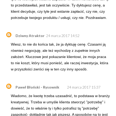
to przedstawiłaś, jest tak oczywiście. Ty dyktujesz cenę, a
klient decyduje, czy tyle jest wstanie zapłacić, czy nie, czy
potrzebuje twojego produktu / usługi, czy nie. Pozdrawiam.
Dziwny Atraktor
24 marca 2017 14:52
Wiesz, to nie do końca tak, że ja dyktuję cenę. Czasami ją
również negocjuję, ale też wychodzę z zupełnie innych
założeń. Kluczowe jest pokazanie klientowi, że moja praca
to nie koszt, który musi ponieść, ale raczej inwestycja, która
w przyszłości zwróci się w ten czy inny sposób.
Paweł Błoński - Rysownik
24 marca 2017 15:37
Wiadomo, że kwotę trzeba uzasadnić, to podstawa w branży
kreatywnej. Trzeba w umyśle klienta stworzyć "potrzebę" i
dowieść, że to właśnie ty i tylko potrafisz tą "potrzebę"
zaspokoić- dokładnie tak jak piszesz. A sposobów na to jest