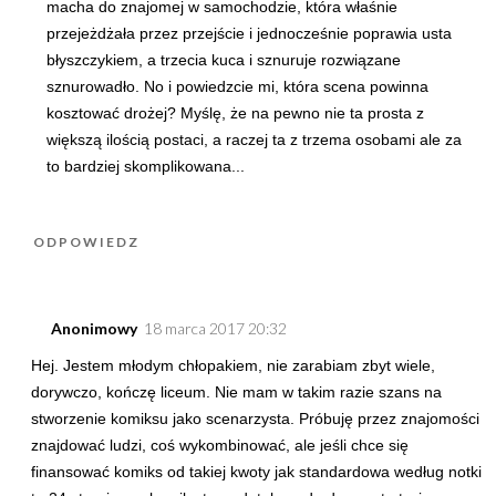
macha do znajomej w samochodzie, która właśnie
przejeżdżała przez przejście i jednocześnie poprawia usta
błyszczykiem, a trzecia kuca i sznuruje rozwiązane
sznurowadło. No i powiedzcie mi, która scena powinna
kosztować drożej? Myślę, że na pewno nie ta prosta z
większą ilością postaci, a raczej ta z trzema osobami ale za
to bardziej skomplikowana...
ODPOWIEDZ
Anonimowy
18 marca 2017 20:32
Hej. Jestem młodym chłopakiem, nie zarabiam zbyt wiele,
dorywczo, kończę liceum. Nie mam w takim razie szans na
stworzenie komiksu jako scenarzysta. Próbuję przez znajomości
znajdować ludzi, coś wykombinować, ale jeśli chce się
finansować komiks od takiej kwoty jak standardowa według notki