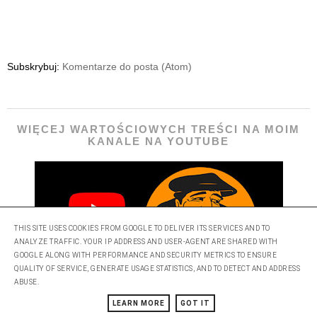
Subskrybuj:
Komentarze do posta (Atom)
WIĘCEJ WARTOŚCIOWYCH TREŚCI NA MOIM
KANALE NA YOUTUBE
THIS SITE USES COOKIES FROM GOOGLE TO DELIVER ITS SERVICES AND TO
ANALYZE TRAFFIC. YOUR IP ADDRESS AND USER-AGENT ARE SHARED WITH
GOOGLE ALONG WITH PERFORMANCE AND SECURITY METRICS TO ENSURE
QUALITY OF SERVICE, GENERATE USAGE STATISTICS, AND TO DETECT AND ADDRESS
ABUSE.
LEARN MORE
GOT IT
Spotkajmy się oko w oko na moim kanale na YouTube o