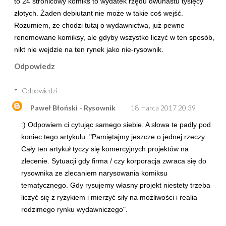
to 24 stronicowy komiks to wydatek rzędu dwunastu tysięcy
złotych. Żaden debiutant nie może w takie coś wejść.
Rozumiem, że chodzi tutaj o wydawnictwa, już pewne
renomowane komiksy, ale gdyby wszystko liczyć w ten sposób,
nikt nie wejdzie na ten rynek jako nie-rysownik.
Odpowiedz
Odpowiedzi
Paweł Błoński - Rysownik
18 marca 2017 20:39
:) Odpowiem ci cytując samego siebie. A słowa te padły pod
koniec tego artykułu: "Pamiętajmy jeszcze o jednej rzeczy.
Cały ten artykuł tyczy się komercyjnych projektów na
zlecenie. Sytuacji gdy firma / czy korporacja zwraca się do
rysownika ze zlecaniem narysowania komiksu
tematycznego. Gdy rysujemy własny projekt niestety trzeba
liczyć się z ryzykiem i mierzyć siły na możliwości i realia
rodzimego rynku wydawniczego".