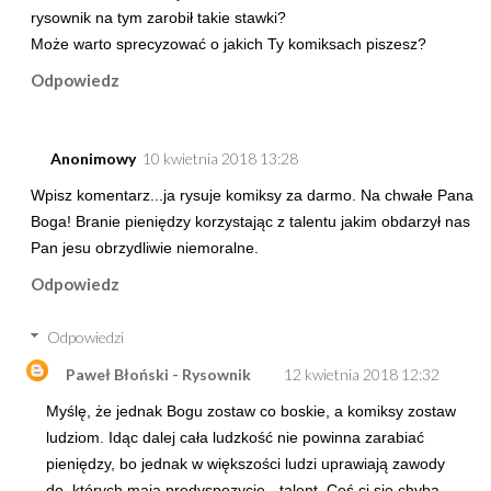
rysownik na tym zarobił takie stawki?
Może warto sprecyzować o jakich Ty komiksach piszesz?
Odpowiedz
Anonimowy
10 kwietnia 2018 13:28
Wpisz komentarz...ja rysuje komiksy za darmo. Na chwałe Pana
Boga! Branie pieniędzy korzystając z talentu jakim obdarzył nas
Pan jesu obrzydliwie niemoralne.
Odpowiedz
Odpowiedzi
Paweł Błoński - Rysownik
12 kwietnia 2018 12:32
Myślę, że jednak Bogu zostaw co boskie, a komiksy zostaw
ludziom. Idąc dalej cała ludzkość nie powinna zarabiać
pieniędzy, bo jednak w większości ludzi uprawiają zawody
do, których mają predyspozycje - talent. Coś ci się chyba