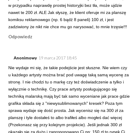
w przypadku naprawdę prostej historyjki bez tła, może ujdzie
nawet te 200 zł. ALE Jak słyszę, że klient oferuje mi za planszę
komiksu reklamowego (np. 6 bądź 8 paneli) 100 zł, i jest
zadziwiony że nikt nie chce mu go narysować, to mnie trzęsie!!!
Odpowiedz
Anonimowy
19 marca 2017 18:45
Nie wydaje mi się, że takie podejście jest słuszne. Nie wiem czy
u każdego artysty można brać pod uwagę taką samą wycenę za
stronę. I nie chodzi tu o markę czy też doświadczenie a tylko i
wyłącznie o technikę. Czy prace artysty posługującego się
techniką malarską mają być tak samo wyceniane jak prace gdzie
grafika składa się z "niewysublimowanych" kresek? Poza tym
sprawa wydaje się dość prosta. Jak wycenisz się na 300 zł za
planszę i tyle dostałeś to albo trafiłeś albo mogłeś dać więcej
(Przekonasz się przy kolejnym projekcie). Jeśli jednak 300 zł
okazało się za dużo i zaproponowano Ci np: 150 zł to rynek Ci