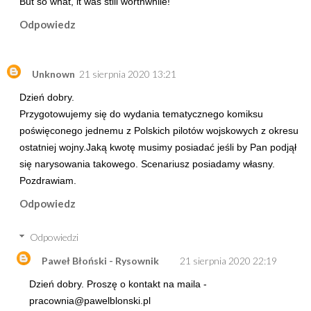
But so what, it was still worthwhile!
Odpowiedz
Unknown
21 sierpnia 2020 13:21
Dzień dobry.
Przygotowujemy się do wydania tematycznego komiksu
poświęconego jednemu z Polskich pilotów wojskowych z okresu
ostatniej wojny.Jaką kwotę musimy posiadać jeśli by Pan podjął
się narysowania takowego. Scenariusz posiadamy własny.
Pozdrawiam.
Odpowiedz
Odpowiedzi
Paweł Błoński - Rysownik
21 sierpnia 2020 22:19
Dzień dobry. Proszę o kontakt na maila -
pracownia@pawelblonski.pl