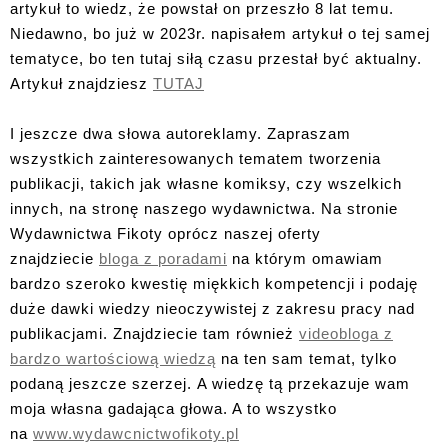
artykuł to wiedz, że powstał on przeszło 8 lat temu.
Niedawno, bo już w 2023r. napisałem artykuł o tej samej
tematyce, bo ten tutaj siłą czasu przestał być aktualny.
Artykuł znajdziesz
TUTAJ
I jeszcze dwa słowa autoreklamy. Zapraszam
wszystkich zainteresowanych tematem tworzenia
publikacji, takich jak własne komiksy, czy wszelkich
innych, na stronę naszego wydawnictwa. Na stronie
Wydawnictwa Fikoty oprócz naszej oferty
znajdziecie
bloga z poradami
na którym omawiam
bardzo szeroko kwestię miękkich kompetencji i podaję
duże dawki wiedzy nieoczywistej z zakresu pracy nad
publikacjami. Znajdziecie tam również
videobloga z
bardzo wartościową wiedzą
na ten sam temat, tylko
podaną jeszcze szerzej. A wiedzę tą przekazuje wam
moja własna gadająca głowa. A to wszystko
na
www.wydawcnictwofikoty.pl