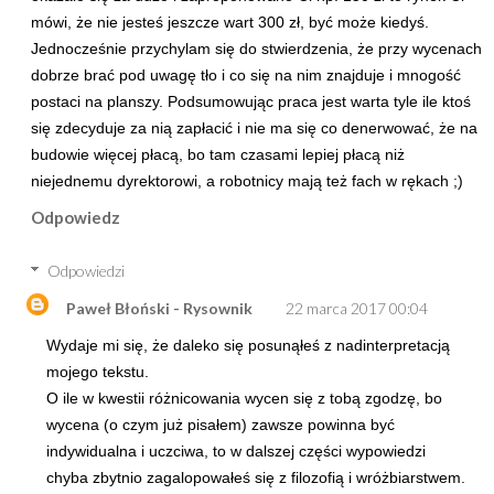
mówi, że nie jesteś jeszcze wart 300 zł, być może kiedyś.
Jednocześnie przychylam się do stwierdzenia, że przy wycenach
dobrze brać pod uwagę tło i co się na nim znajduje i mnogość
postaci na planszy. Podsumowując praca jest warta tyle ile ktoś
się zdecyduje za nią zapłacić i nie ma się co denerwować, że na
budowie więcej płacą, bo tam czasami lepiej płacą niż
niejednemu dyrektorowi, a robotnicy mają też fach w rękach ;)
Odpowiedz
Odpowiedzi
Paweł Błoński - Rysownik
22 marca 2017 00:04
Wydaje mi się, że daleko się posunąłeś z nadinterpretacją
mojego tekstu.
O ile w kwestii różnicowania wycen się z tobą zgodzę, bo
wycena (o czym już pisałem) zawsze powinna być
indywidualna i uczciwa, to w dalszej części wypowiedzi
chyba zbytnio zagalopowałeś się z filozofią i wróżbiarstwem.