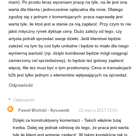
mam). Po prostu teraz wyceniam pracę na tyle, na ile jest ona
warta dla klienta i jednocześnie opłacalna dla mnie. Dlatego
zgodzę się z jednym z komentujacych: praca naprawdę jest
warta tyle, ile ktoś jest w stanie za nią zapłacić. Przy czym to nie
jakiś mityczny rynek dyktuje ceny. Dużo zależy od tego, czy
artysta potrafi sprzedać swoje dzieło. Jeśli klientowi będzie
zależeć na tym by coś było unikalne i będzie to miało dla niego
wymierną wartość (np. dzięki komiksowi będzie mógł osiągnąć
zamierzony cel sprzedażowy), to będzie też gotowy zapłacić
więcej. Ale też musi być o tym przekonany. Cena w transakcjach
b2b jest tylko jednym z elementów wpływających na sprzedaż.
Odpowiedz
Odpowiedzi
Paweł Błoński - Rysownik
22 marca 2017 11:05
Dzięki za konstruktywny komentarz - Takich właśnie tutaj
trzeba. Dalej się jednak odniosę do tego, że praca jest warta
tyle ile klient jest wstanie zapłacić. W takim kontekście tak ty