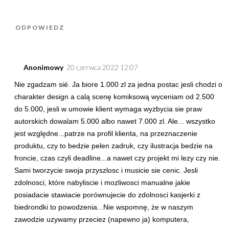
ODPOWIEDZ
Anonimowy
20 czerwca 2022 12:07
Nie zgadzam sié. Ja biore 1.000 zl za jedna postac jesli chodzi o
charakter design a calą scenę komiksową wyceniam od 2.500
do 5.000, jesli w umowie klient wymaga wyzbycia sie praw
autorskich dowalam 5.000 albo nawet 7.000 zl. Ale... wszystko
jest względne...patrze na profil klienta, na przeznaczenie
produktu, czy to bedzie pelen zadruk, czy ilustracja bedzie na
froncie, czas czyli deadline...a nawet czy projekt mi lezy czy nie.
Sami tworzycie swoja przyszlosc i musicie sie cenic. Jesli
zdolnosci, które nabyliscie i mozliwosci manualne jakie
posiadacie stawiacie porównujecie do zdolnosci kasjerki z
biedrondki to powodzenia...Nie wspomnę, że w naszym
zawodzie uzywamy przeciez (napewno ja) komputera,